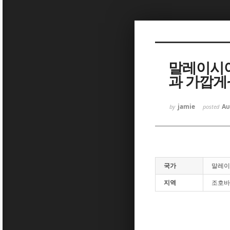
Sketchbook5, 스케치북5
말레이시아
과 가깝게
Sketchbook5, 스케치북5
jamie
Au
by
posted
국가
말레이
지역
조호바