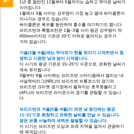
열기
1년 중 절반인 11월부터 5월까지는 습하고 무더운 날씨가
이어집니다.
1월에서 3월 사이는 강우량이 가장 높고 열대 싸이클론이
지나가는 경우도 있습니다.
싸이클론은 폭우를 동반하며 홍수를 야기하기도 합니다.
브리즈번과 록햄프턴은 1월~3월 사이 평균 강우량이 약
450mm이지만 기온은 20°C 이하로 떨어지는 경우가
거의 없습니다.
가을(3월~5월)에는 무더위가 한풀 꺾이기 시작하면서 청
명하고 시원한 낮과 밤이 시작됩니다.
이 시기의 평균 기온은 15~25°C 수준으로, 온화한 날씨가
계속 유지됩니다.
3월부터 9월 사이에는 브리즈번 스타디움에서 열리는 내
셔널럭비리그(NRL)의 브리즈번 브롱코스의 경기와
브리즈번 크리켓 경기장에서 펼쳐지는 호주풋볼리그
(AFL)의 브리즈번 라이온스의 경기를 관람할 수 있습니
다.
브리즈번의 겨울(6월~8월)이 되면 낮 동안에는 평균
11~21°C로 화창하고 온화한 날씨를 만날 수 있습니다.
밤은 보통 서늘하며 새벽은 쌀쌀할 수 있습니다.
이 시기는 브리즈번 도심과 외곽 지역을 걸어서 관광하기
에 제격입니다.