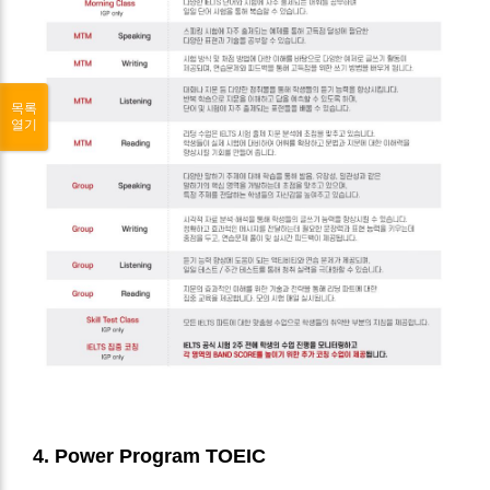
목록
열기
4. Power Program TOEIC