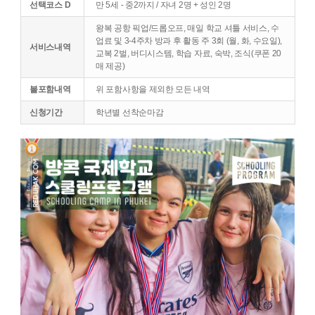
선택코스 D
만 5세 - 중2까지 / 자녀 2명 + 성인 2명
왕복 공항 픽업/드롭오프, 매일 학교 셔틀 서비스, 수
업료 및 3-4주차 방과 후 활동 주 3회 (월, 화, 수요일),
서비스내역
교복 2벌, 버디시스템, 학습 자료, 숙박, 조식(쿠폰 20
매 제공)
불포함내역
위 포함사항을 제외한 모든 내역
신청기간
학년별 선착순마감