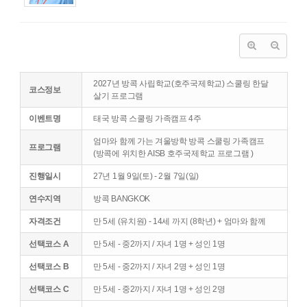
2027년 방콕 사립학교(호주국제학교) 스쿨링 한달
코스정보
살기 프로그램
이벤트명
태국 방콕 스쿨링 가족캠프 4주
엄마와 함께 가는 겨울방학 방콕 스쿨링 가족캠프
프로그램
(방콕에 위치한 AISB 호주국제학교 프로그램 )
진행일시
27년 1월 9일(토) - 2월 7일(일)
연수지역
방콕 BANGKOK
자격조건
만 5세 (유치원) - 14세 까지 (8학년) + 엄마와 함께
선택코스 A
만 5세 - 중2까지 / 자녀 1명 + 성인 1명
선택코스 B
만 5세 - 중2까지 / 자녀 2명 + 성인 1명
선택코스 C
만 5세 - 중2까지 / 자녀 1명 + 성인 2명