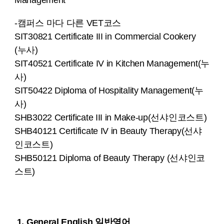
Management
-캠퍼스 마다 다른 VET코스
SIT30821 Certificate III in Commercial Cookery
(누사)
SIT40521 Certificate IV in Kitchen Management(누
사)
SIT50422 Diploma of Hospitality Management(누
사)
SHB3022 Certificate III in Make-up(선샤인코스트)
SHB40121 Certificate IV in Beauty Therapy(선샤
인코스트)
SHB50121 Diploma of Beauty Therapy (선샤인코
스트)
1. General English 일반영어