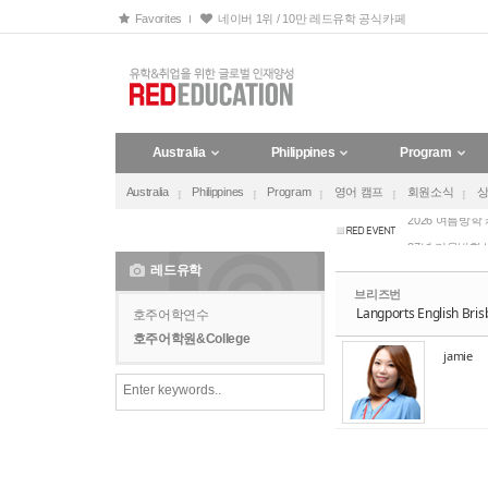
Sketchbook5, 스케치북5
Sketchbook5, 스케치북5
Favorites
네이버 1위 / 10만 레드유학 공식카페
호주 유아교육 보
Australia
Philippines
Program
2027 겨울방학
Australia
Philippines
Program
영어 캠프
회원소식
2026 여름방학
27년 겨울방학
27년 겨울방학
레드유학
호주 유아교육 보
브리즈번
Langports English Bri
2027 겨울방학
호주어학연수
호주어학원&College
2026 여름방학
jamie
27년 겨울방학
27년 겨울방학