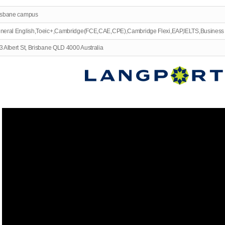
isbane campus
neral English,Toeic+,Cambridge(FCE,CAE,CPE),Cambridge Flexi,EAP,IELTS,Business 
3 Albert St, Brisbane QLD 4000 Australia