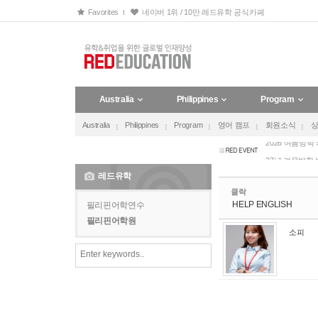
Sketchbook5, 스케치북5
Sketchbook5, 스케치북5
Favorites
네이버 1위 / 10만 레드유학 공식카페
호주 유아교육 보
Australia
Philippines
Program
2027 겨울방학
Australia
Philippines
Program
영어 캠프
회원소식
2026 여름방학
27년 겨울방학
27년 겨울방학
레드유학
호주 유아교육 보
클락
2027 겨울방학
HELP ENGLISH
필리핀어학연수
필리핀어학원
2026 여름방학
소피
27년 겨울방학
27년 겨울방학