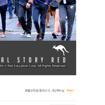
호텔인턴쉽 합격소식 _ B.J Ahn 님
Next