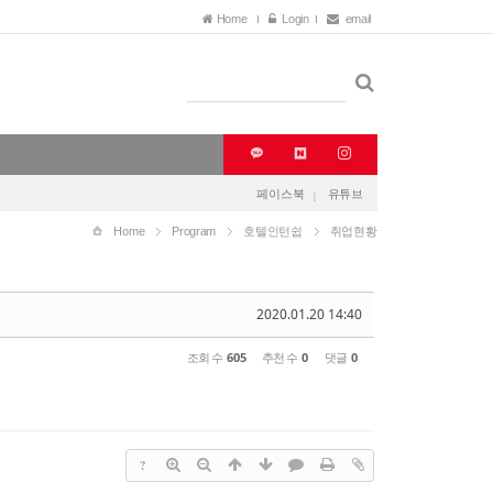
Home
Login
email
페이스북
유튜브
Home
Program
호텔인턴쉽
취업현황
2020.01.20 14:40
조회 수
605
추천 수
0
댓글
0
?