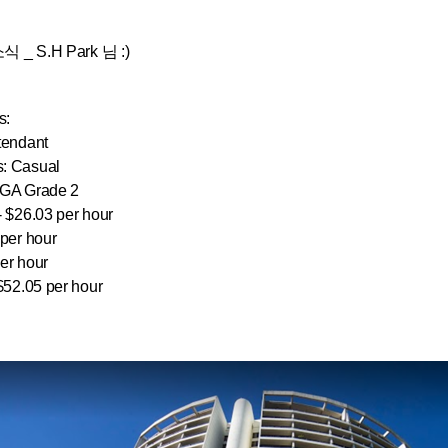
 S.H Park 님 :)
s:
ttendant
: Casual
IGA Grade 2
- $26.03 per hour
 per hour
er hour
$52.05 per hour