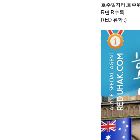
호주일자리,호주
R면 R수록
RED 유학 :)