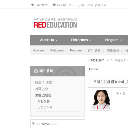
Sketchbook5, 스케치북5
Sketchbook5, 스케치북5
Favorites
네이버 1위 / 10만 레드유학 공식카페
호주 유아교육 보
Australia
Philippines
Program
2027 겨울방학
Australia
Philippines
Program
영어 캠프
회원소식
2026 여름방학
27년 겨울방학
27년 겨울방학
Home
레드유학
호주 유아교육 보
호텔인턴쉽 합격소식 _ S.
2027 겨울방학
레드 이벤트
가족연수
2026 여름방학
아이린
호텔인턴쉽
27년 겨울방학
취업현황
27년 겨울방학
인턴쉽자료