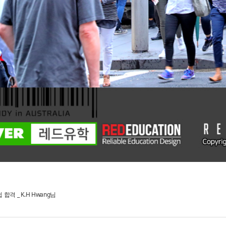
격 _ K.H Hwang님